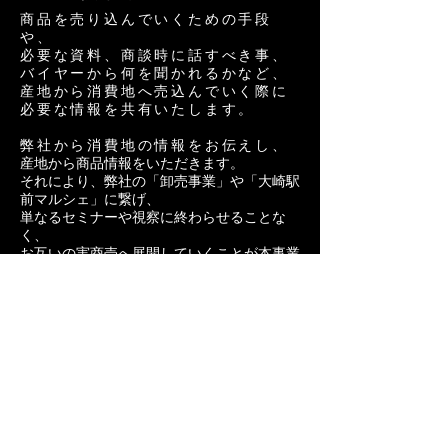
商品を売り込んでいくための手段
や、
必要な資料、商談時に話すべき事、
バイヤーから何を聞かれるかなど、
産地から消費地へ売込んでいく際に
必要な情報を共有いたします。
弊社から消費地の情報をお伝えし、
産地から商品情報をいただきます。
それにより、弊社の「卸売事業」や「大崎駅
前マルシェ」に繋げ、
単なるセミナーや視察に終わらせることな
く、
お互いの実商売へ展開していくことが本事業
の目的になります。